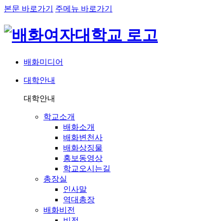
본문 바로가기
주메뉴 바로가기
배화미디어
대학안내
네비게이션
대학안내
학교소개
배화소개
배화변천사
배화상징물
홍보동영상
학교오시는길
총장실
인사말
역대총장
배화비전
비전