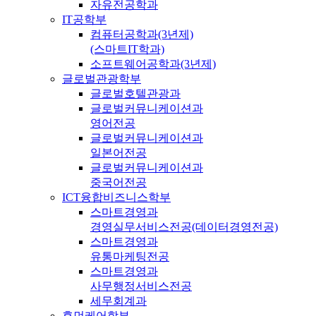
자유전공학과
IT공학부
컴퓨터공학과(3년제)
(스마트IT학과)
소프트웨어공학과(3년제)
글로벌관광학부
글로벌호텔관광과
글로벌커뮤니케이션과
영어전공
글로벌커뮤니케이션과
일본어전공
글로벌커뮤니케이션과
중국어전공
ICT융합비즈니스학부
스마트경영과
경영실무서비스전공(데이터경영전공)
스마트경영과
유통마케팅전공
스마트경영과
사무행정서비스전공
세무회계과
휴먼케어학부