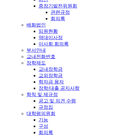
중장기발전위원회
관련규정
회의록
배화법인
임원현황
역대이사장
이사회 회의록
부서안내
교내전화번호
장학제도
교내장학금
교외장학금
학자금 융자
장학/대출 공지사항
학칙 및 제규정
공고 및 의견 수렴
규정집
대학평의원회
기능
구성
회의록