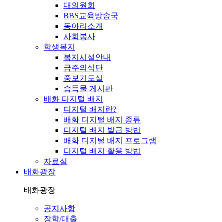
대의원회
BBS교육방송국
동아리소개
사회봉사
학생복지
복지시설안내
금주의식단
중보기도실
습득물 게시판
배화 디지털 배지
디지털 배지란?
배화 디지털 배지 종류
디지털 배지 발급 방법
배화 디지털 배지 프로그램
디지털 배지 활용 방법
자료실
배화광장
배화광장
공지사항
장학/대출