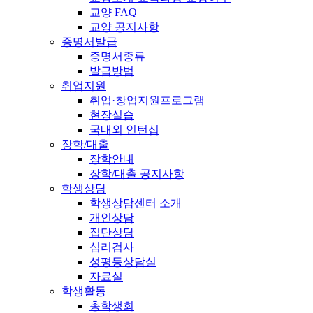
교양 FAQ
교양 공지사항
증명서발급
증명서종류
발급방법
취업지원
취업·창업지원프로그램
현장실습
국내외 인턴십
장학/대출
장학안내
장학/대출 공지사항
학생상담
학생상담센터 소개
개인상담
집단상담
심리검사
성평등상담실
자료실
학생활동
총학생회