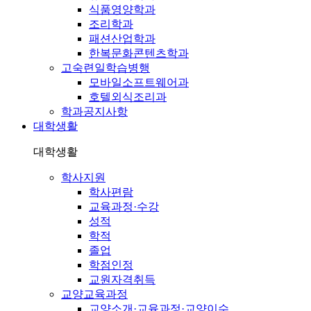
식품영양학과
조리학과
패션산업학과
한복문화콘텐츠학과
고숙련일학습병행
모바일소프트웨어과
호텔외식조리과
학과공지사항
대학생활
대학생활
학사지원
학사편람
교육과정·수강
성적
학적
졸업
학점인정
교원자격취득
교양교육과정
교양소개·교육과정·교양이수