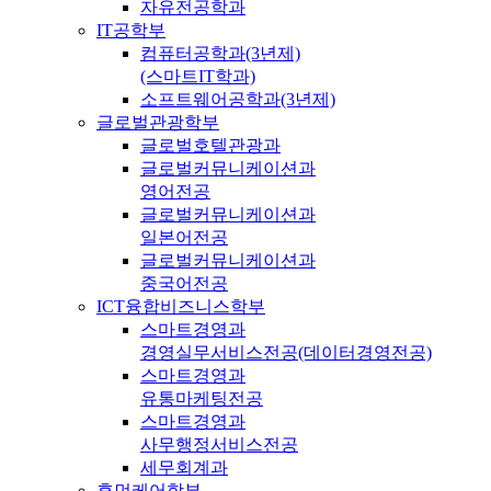
자유전공학과
IT공학부
컴퓨터공학과(3년제)
(스마트IT학과)
소프트웨어공학과(3년제)
글로벌관광학부
글로벌호텔관광과
글로벌커뮤니케이션과
영어전공
글로벌커뮤니케이션과
일본어전공
글로벌커뮤니케이션과
중국어전공
ICT융합비즈니스학부
스마트경영과
경영실무서비스전공(데이터경영전공)
스마트경영과
유통마케팅전공
스마트경영과
사무행정서비스전공
세무회계과
휴먼케어학부