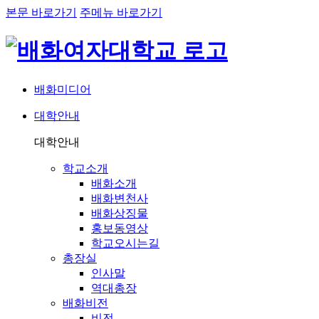
본문 바로가기
주메뉴 바로가기
배화미디어
대학안내
네비게이션
대학안내
학교소개
배화소개
배화변천사
배화상징물
홍보동영상
학교오시는길
총장실
인사말
역대총장
배화비전
비전