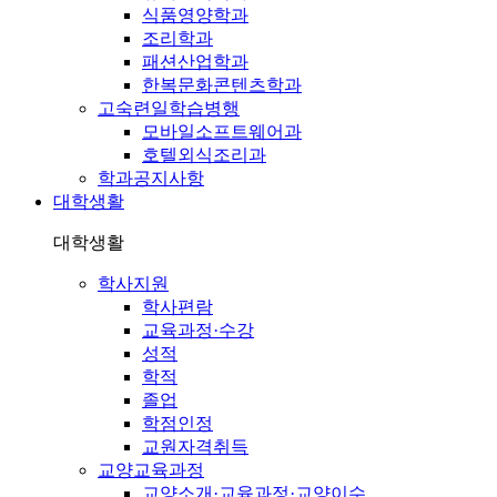
식품영양학과
조리학과
패션산업학과
한복문화콘텐츠학과
고숙련일학습병행
모바일소프트웨어과
호텔외식조리과
학과공지사항
대학생활
대학생활
학사지원
학사편람
교육과정·수강
성적
학적
졸업
학점인정
교원자격취득
교양교육과정
교양소개·교육과정·교양이수