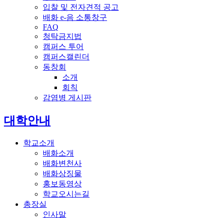
입찰 및 전자견적 공고
배화 e-음 소통창구
FAQ
청탁금지법
캠퍼스 투어
캠퍼스캘린더
동창회
소개
회칙
감염병 게시판
전체메뉴
대학안내
학교소개
배화소개
배화변천사
배화상징물
홍보동영상
학교오시는길
총장실
인사말