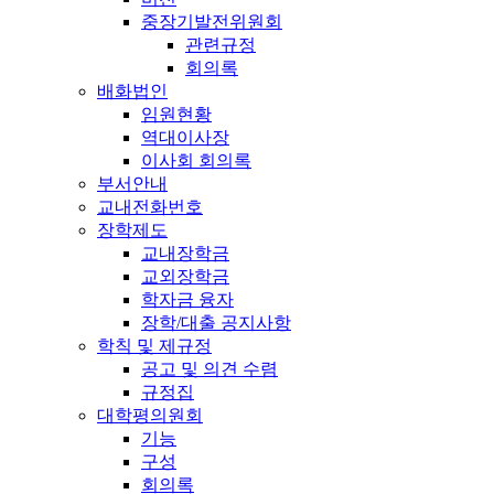
중장기발전위원회
관련규정
회의록
배화법인
임원현황
역대이사장
이사회 회의록
부서안내
교내전화번호
장학제도
교내장학금
교외장학금
학자금 융자
장학/대출 공지사항
학칙 및 제규정
공고 및 의견 수렴
규정집
대학평의원회
기능
구성
회의록