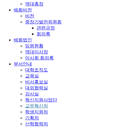
역대총장
배화비전
비전
중장기발전위원회
관련규정
회의록
배화법인
임원현황
역대이사장
이사회 회의록
부서안내
대학조직도
교목실
비서홍보실
대외협력실
감사실
혁신지원사업단
교무혁신처
학생지원처
기획처
산학협력처