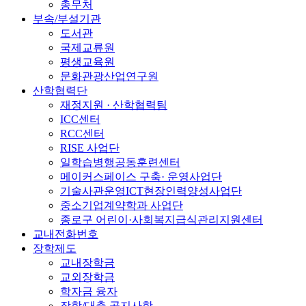
총무처
부속/부설기관
도서관
국제교류원
평생교육원
문화관광산업연구원
산학협력단
재정지원 · 산학협력팀
ICC센터
RCC센터
RISE 사업단
일학습병행공동훈련센터
메이커스페이스 구축· 운영사업단
기술사관운영ICT현장인력양성사업단
중소기업계약학과 사업단
종로구 어린이·사회복지급식관리지원센터
교내전화번호
장학제도
교내장학금
교외장학금
학자금 융자
장학/대출 공지사항