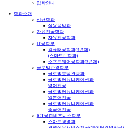
입학안내
학과소개
신규학과
실용음악과
자유전공학과
자유전공학과
IT공학부
컴퓨터공학과(3년제)
(스마트IT학과)
소프트웨어공학과(3년제)
글로벌관광학부
글로벌호텔관광과
글로벌커뮤니케이션과
영어전공
글로벌커뮤니케이션과
일본어전공
글로벌커뮤니케이션과
중국어전공
ICT융합비즈니스학부
스마트경영과
경영실무서비스전공(데이터경영전공)