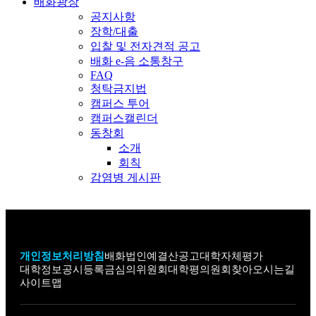
배화광장
공지사항
장학/대출
입찰 및 전자견적 공고
배화 e-음 소통창구
FAQ
청탁금지법
캠퍼스 투어
캠퍼스캘린더
동창회
소개
회칙
감염병 게시판
개인정보처리방침
배화법인
예결산공고
대학자체평가
대학정보공시
등록금심의위원회
대학평의원회
찾아오시는길
사이트맵