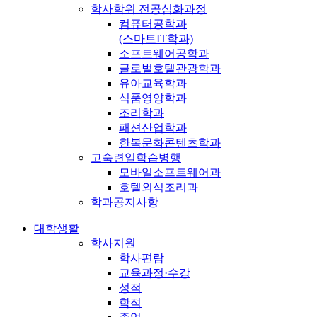
학사학위 전공심화과정
컴퓨터공학과
(스마트IT학과)
소프트웨어공학과
글로벌호텔관광학과
유아교육학과
식품영양학과
조리학과
패션산업학과
한복문화콘텐츠학과
고숙련일학습병행
모바일소프트웨어과
호텔외식조리과
학과공지사항
대학생활
학사지원
학사편람
교육과정·수강
성적
학적