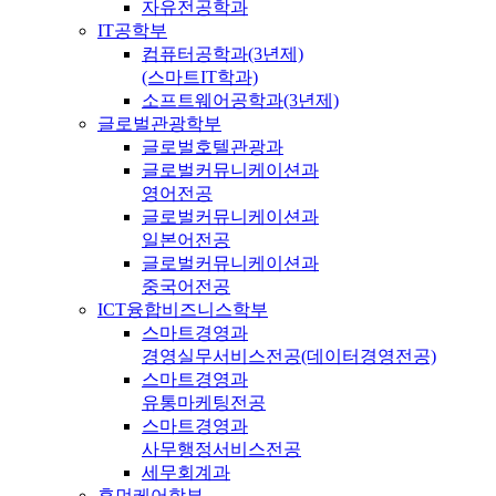
자유전공학과
IT공학부
컴퓨터공학과(3년제)
(스마트IT학과)
소프트웨어공학과(3년제)
글로벌관광학부
글로벌호텔관광과
글로벌커뮤니케이션과
영어전공
글로벌커뮤니케이션과
일본어전공
글로벌커뮤니케이션과
중국어전공
ICT융합비즈니스학부
스마트경영과
경영실무서비스전공(데이터경영전공)
스마트경영과
유통마케팅전공
스마트경영과
사무행정서비스전공
세무회계과
휴먼케어학부