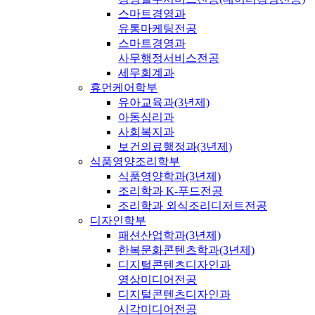
스마트경영과
유통마케팅전공
스마트경영과
사무행정서비스전공
세무회계과
휴먼케어학부
유아교육과(3년제)
아동심리과
사회복지과
보건의료행정과(3년제)
식품영양조리학부
식품영양학과(3년제)
조리학과 K-푸드전공
조리학과 외식조리디저트전공
디자인학부
패션산업학과(3년제)
한복문화콘텐츠학과(3년제)
디지털콘텐츠디자인과
영상미디어전공
디지털콘텐츠디자인과
시각미디어전공