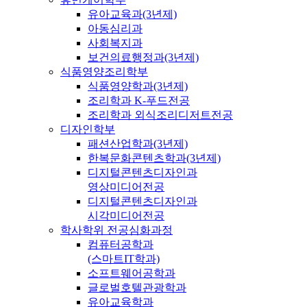
유아교육과(3년제)
아동심리과
사회복지과
보건의료행정과(3년제)
식품영양조리학부
식품영양학과(3년제)
조리학과 K-푸드전공
조리학과 외식조리디저트전공
디자인학부
패션산업학과(3년제)
한복문화콘텐츠학과(3년제)
디지털콘텐츠디자인과
영상미디어전공
디지털콘텐츠디자인과
시각미디어전공
학사학위 전공심화과정
컴퓨터공학과
(스마트IT학과)
소프트웨어공학과
글로벌호텔관광학과
유아교육학과