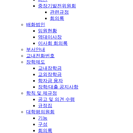
중장기발전위원회
관련규정
회의록
배화법인
임원현황
역대이사장
이사회 회의록
부서안내
교내전화번호
장학제도
교내장학금
교외장학금
학자금 융자
장학/대출 공지사항
학칙 및 제규정
공고 및 의견 수렴
규정집
대학평의원회
기능
구성
회의록