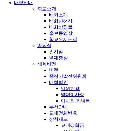
대학안내
학교소개
배화소개
배화변천사
배화상징물
홍보동영상
학교오시는길
총장실
인사말
역대총장
배화비전
비전
중장기발전위원회
배화법인
임원현황
역대이사장
이사회 회의록
부서안내
교내전화번호
장학제도
교내장학금