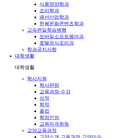
식품영양학과
조리학과
패션산업학과
한복문화콘텐츠학과
고숙련일학습병행
모바일소프트웨어과
호텔외식조리과
학과공지사항
대학생활
대학생활
학사지원
학사편람
교육과정·수강
성적
학적
졸업
학점인정
교원자격취득
교양교육과정
교양소개·교육과정·교양이수