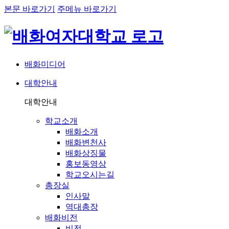
본문 바로가기
주메뉴 바로가기
배화미디어
대학안내
네비게이션
대학안내
학교소개
배화소개
배화변천사
배화상징물
홍보동영상
학교오시는길
총장실
인사말
역대총장
배화비전
비전