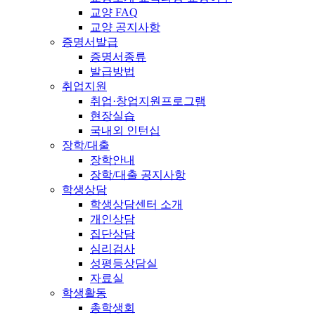
교양 FAQ
교양 공지사항
증명서발급
증명서종류
발급방법
취업지원
취업·창업지원프로그램
현장실습
국내외 인턴십
장학/대출
장학안내
장학/대출 공지사항
학생상담
학생상담센터 소개
개인상담
집단상담
심리검사
성평등상담실
자료실
학생활동
총학생회