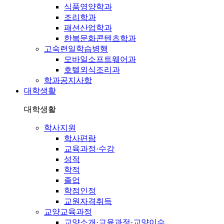
식품영양학과
조리학과
패션산업학과
한복문화콘텐츠학과
고숙련일학습병행
모바일소프트웨어과
호텔외식조리과
학과공지사항
대학생활
대학생활
학사지원
학사편람
교육과정·수강
성적
학적
졸업
학점인정
교원자격취득
교양교육과정
교양소개·교육과정·교양이수