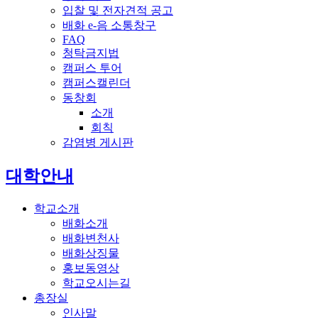
입찰 및 전자견적 공고
배화 e-음 소통창구
FAQ
청탁금지법
캠퍼스 투어
캠퍼스캘린더
동창회
소개
회칙
감염병 게시판
전체메뉴
대학안내
학교소개
배화소개
배화변천사
배화상징물
홍보동영상
학교오시는길
총장실
인사말