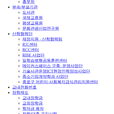
총무처
부속/부설기관
도서관
국제교류원
평생교육원
문화관광산업연구원
산학협력단
재정지원 · 산학협력팀
ICC센터
RCC센터
RISE 사업단
일학습병행공동훈련센터
메이커스페이스 구축· 운영사업단
기술사관운영ICT현장인력양성사업단
중소기업계약학과 사업단
종로구 어린이·사회복지급식관리지원센터
교내전화번호
장학제도
교내장학금
교외장학금
학자금 융자
장학/대출 공지사항