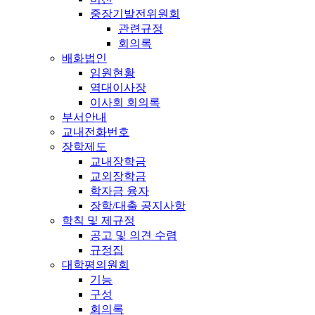
중장기발전위원회
관련규정
회의록
배화법인
임원현황
역대이사장
이사회 회의록
부서안내
교내전화번호
장학제도
교내장학금
교외장학금
학자금 융자
장학/대출 공지사항
학칙 및 제규정
공고 및 의견 수렴
규정집
대학평의원회
기능
구성
회의록