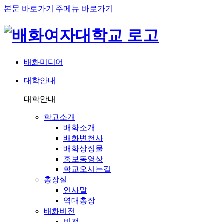
본문 바로가기
주메뉴 바로가기
배화미디어
대학안내
네비게이션
대학안내
학교소개
배화소개
배화변천사
배화상징물
홍보동영상
학교오시는길
총장실
인사말
역대총장
배화비전
비전