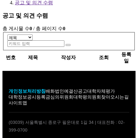
공고 및 의견 수렴
공고 및 의견 수렴
총 게시물 수
0
/ 총 페이지 수
0
게시글의 분야,제목으로 검색하세요.
검색 옵션
키워드 입력
검색
등록
번호
제목
작성자
조회
일
개인정보처리방침
배화법인
예결산공고
대학자체평가
대학정보공시
등록금심의위원회
대학평의원회
찾아오시는길
사이트맵
(03039) 서울특별시 종로구 필운대로 1길 34
|
대표전화 : 02-
399-0700