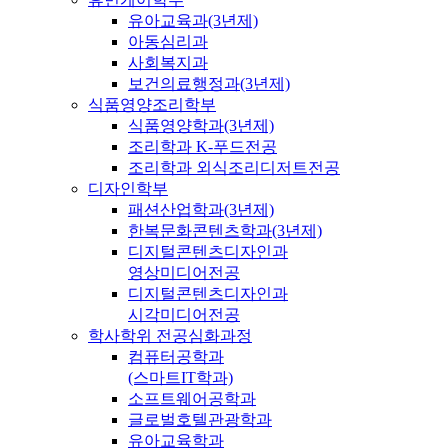
유아교육과(3년제)
아동심리과
사회복지과
보건의료행정과(3년제)
식품영양조리학부
식품영양학과(3년제)
조리학과 K-푸드전공
조리학과 외식조리디저트전공
디자인학부
패션산업학과(3년제)
한복문화콘텐츠학과(3년제)
디지털콘텐츠디자인과
영상미디어전공
디지털콘텐츠디자인과
시각미디어전공
학사학위 전공심화과정
컴퓨터공학과
(스마트IT학과)
소프트웨어공학과
글로벌호텔관광학과
유아교육학과