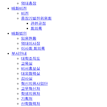
역대총장
배화비전
비전
중장기발전위원회
관련규정
회의록
배화법인
임원현황
역대이사장
이사회 회의록
부서안내
대학조직도
교목실
비서홍보실
대외협력실
감사실
혁신지원사업단
교무혁신처
학생지원처
기획처
산학협력처