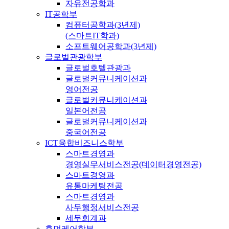
자유전공학과
IT공학부
컴퓨터공학과(3년제)
(스마트IT학과)
소프트웨어공학과(3년제)
글로벌관광학부
글로벌호텔관광과
글로벌커뮤니케이션과
영어전공
글로벌커뮤니케이션과
일본어전공
글로벌커뮤니케이션과
중국어전공
ICT융합비즈니스학부
스마트경영과
경영실무서비스전공(데이터경영전공)
스마트경영과
유통마케팅전공
스마트경영과
사무행정서비스전공
세무회계과
휴먼케어학부