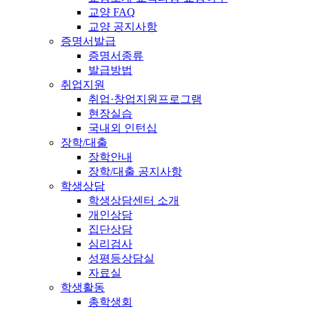
교양 FAQ
교양 공지사항
증명서발급
증명서종류
발급방법
취업지원
취업·창업지원프로그램
현장실습
국내외 인턴십
장학/대출
장학안내
장학/대출 공지사항
학생상담
학생상담센터 소개
개인상담
집단상담
심리검사
성평등상담실
자료실
학생활동
총학생회