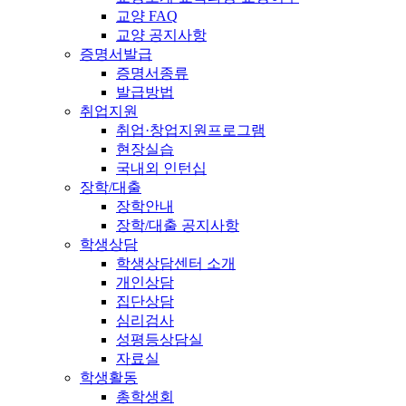
교양 FAQ
교양 공지사항
증명서발급
증명서종류
발급방법
취업지원
취업·창업지원프로그램
현장실습
국내외 인턴십
장학/대출
장학안내
장학/대출 공지사항
학생상담
학생상담센터 소개
개인상담
집단상담
심리검사
성평등상담실
자료실
학생활동
총학생회