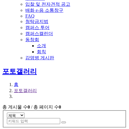
입찰 및 전자견적 공고
배화 e-음 소통창구
FAQ
청탁금지법
캠퍼스 투어
캠퍼스캘린더
동창회
소개
회칙
감염병 게시판
전체메뉴
포토갤러리
홈
포토갤러리
총 게시물 수
0
/ 총 페이지 수
0
게시글의 분야,제목으로 검색하세요.
검색 옵션
키워드 입력
검색