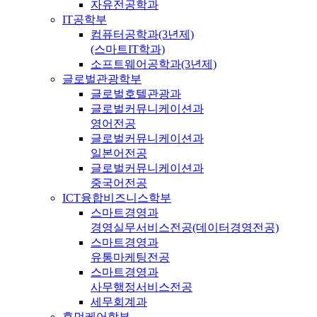
자유전공학과
IT공학부
컴퓨터공학과(3년제)
(스마트IT학과)
소프트웨어공학과(3년제)
글로벌관광학부
글로벌호텔관광과
글로벌커뮤니케이션과
영어전공
글로벌커뮤니케이션과
일본어전공
글로벌커뮤니케이션과
중국어전공
ICT융합비즈니스학부
스마트경영과
경영실무서비스전공(데이터경영전공)
스마트경영과
유통마케팅전공
스마트경영과
사무행정서비스전공
세무회계과
휴먼케어학부