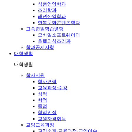
식품영양학과
조리학과
패션산업학과
한복문화콘텐츠학과
고숙련일학습병행
모바일소프트웨어과
호텔외식조리과
학과공지사항
대학생활
대학생활
학사지원
학사편람
교육과정·수강
성적
학적
졸업
학점인정
교원자격취득
교양교육과정
교양소개·교육과정·교양이수