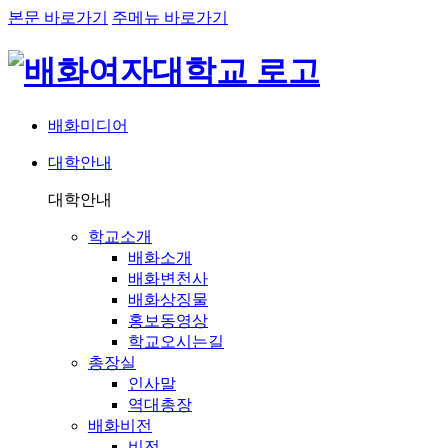
본문 바로가기
주메뉴 바로가기
배화미디어
대학안내
네비게이션
대학안내
학교소개
배화소개
배화변천사
배화상징물
홍보동영상
학교오시는길
총장실
인사말
역대총장
배화비전
비전