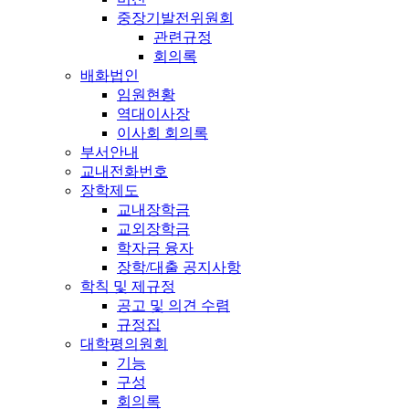
중장기발전위원회
관련규정
회의록
배화법인
임원현황
역대이사장
이사회 회의록
부서안내
교내전화번호
장학제도
교내장학금
교외장학금
학자금 융자
장학/대출 공지사항
학칙 및 제규정
공고 및 의견 수렴
규정집
대학평의원회
기능
구성
회의록