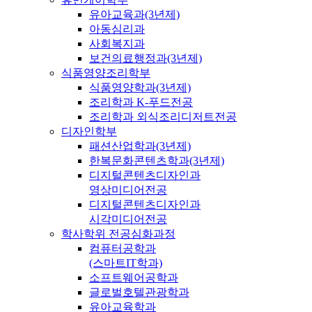
유아교육과(3년제)
아동심리과
사회복지과
보건의료행정과(3년제)
식품영양조리학부
식품영양학과(3년제)
조리학과 K-푸드전공
조리학과 외식조리디저트전공
디자인학부
패션산업학과(3년제)
한복문화콘텐츠학과(3년제)
디지털콘텐츠디자인과
영상미디어전공
디지털콘텐츠디자인과
시각미디어전공
학사학위 전공심화과정
컴퓨터공학과
(스마트IT학과)
소프트웨어공학과
글로벌호텔관광학과
유아교육학과