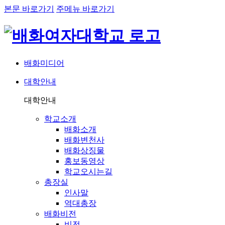
본문 바로가기
주메뉴 바로가기
배화미디어
대학안내
네비게이션
대학안내
학교소개
배화소개
배화변천사
배화상징물
홍보동영상
학교오시는길
총장실
인사말
역대총장
배화비전
비전