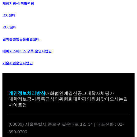
재정지원·산학협력팀
ICC센터
RCC센터
일학습병행공동훈련센터
메이커스페이스 구축·운영사업단
기술사관운영사업단
개인정보처리방침
배화법인
예결산공고
대학자체평가
대학정보공시
등록금심의위원회
대학평의원회
찾아오시는길
사이트맵
(03039) 서울특별시 종로구 필운대로 1길 34
|
대표전화 : 02-
399-0700