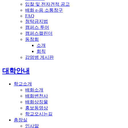
입찰 및 전자견적 공고
배화 e-음 소통창구
FAQ
청탁금지법
캠퍼스 투어
캠퍼스캘린더
동창회
소개
회칙
감염병 게시판
전체메뉴
대학안내
학교소개
배화소개
배화변천사
배화상징물
홍보동영상
학교오시는길
총장실
인사말