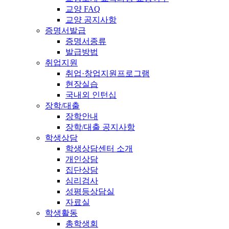
교양 FAQ
교양 공지사항
증명서발급
증명서종류
발급방법
취업지원
취업·창업지원프로그램
현장실습
국내외 인턴십
장학/대출
장학안내
장학/대출 공지사항
학생상담
학생상담센터 소개
개인상담
집단상담
심리검사
성평등상담실
자료실
학생활동
총학생회