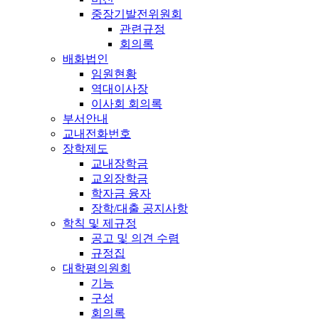
중장기발전위원회
관련규정
회의록
배화법인
임원현황
역대이사장
이사회 회의록
부서안내
교내전화번호
장학제도
교내장학금
교외장학금
학자금 융자
장학/대출 공지사항
학칙 및 제규정
공고 및 의견 수렴
규정집
대학평의원회
기능
구성
회의록