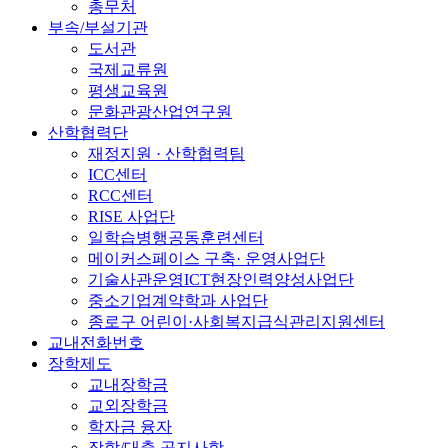
총무처
부속/부설기관
도서관
국제교류원
평생교육원
문화관광산업연구원
산학협력단
재정지원 · 산학협력팀
ICC센터
RCC센터
RISE 사업단
일학습병행공동훈련센터
메이커스페이스 구축· 운영사업단
기술사관운영ICT현장인력양성사업단
중소기업계약학과 사업단
종로구 어린이·사회복지급식관리지원센터
교내전화번호
장학제도
교내장학금
교외장학금
학자금 융자
장학/대출 공지사항