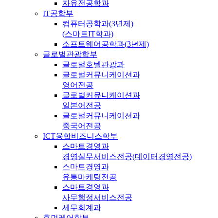
자유전공학과
IT공학부
컴퓨터공학과(3년제)
(스마트IT학과)
소프트웨어공학과(3년제)
글로벌관광학부
글로벌호텔관광과
글로벌커뮤니케이션과
영어전공
글로벌커뮤니케이션과
일본어전공
글로벌커뮤니케이션과
중국어전공
ICT융합비즈니스학부
스마트경영과
경영실무서비스전공(데이터경영전공)
스마트경영과
유통마케팅전공
스마트경영과
사무행정서비스전공
세무회계과
휴먼케어학부