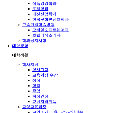
식품영양학과
조리학과
패션산업학과
한복문화콘텐츠학과
고숙련일학습병행
모바일소프트웨어과
호텔외식조리과
학과공지사항
대학생활
대학생활
학사지원
학사편람
교육과정·수강
성적
학적
졸업
학점인정
교원자격취득
교양교육과정
교양소개·교육과정·교양이수