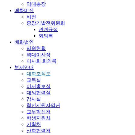
역대총장
배화비전
비전
중장기발전위원회
관련규정
회의록
배화법인
임원현황
역대이사장
이사회 회의록
부서안내
대학조직도
교목실
비서홍보실
대외협력실
감사실
혁신지원사업단
교무혁신처
학생지원처
기획처
산학협력처