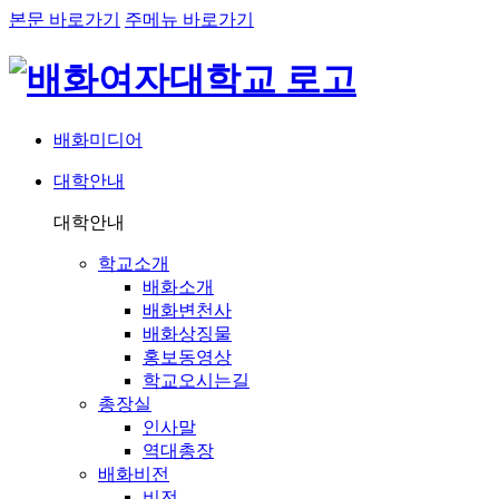
본문 바로가기
주메뉴 바로가기
배화미디어
대학안내
네비게이션
대학안내
학교소개
배화소개
배화변천사
배화상징물
홍보동영상
학교오시는길
총장실
인사말
역대총장
배화비전
비전