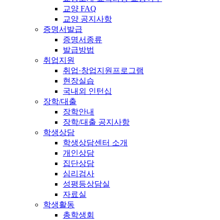
교양 FAQ
교양 공지사항
증명서발급
증명서종류
발급방법
취업지원
취업·창업지원프로그램
현장실습
국내외 인턴십
장학/대출
장학안내
장학/대출 공지사항
학생상담
학생상담센터 소개
개인상담
집단상담
심리검사
성평등상담실
자료실
학생활동
총학생회