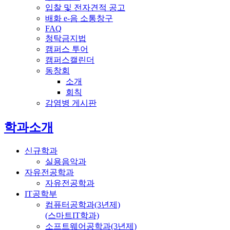
입찰 및 전자견적 공고
배화 e-음 소통창구
FAQ
청탁금지법
캠퍼스 투어
캠퍼스캘린더
동창회
소개
회칙
감염병 게시판
전체메뉴
학과소개
신규학과
실용음악과
자유전공학과
자유전공학과
IT공학부
컴퓨터공학과(3년제)
(스마트IT학과)
소프트웨어공학과(3년제)