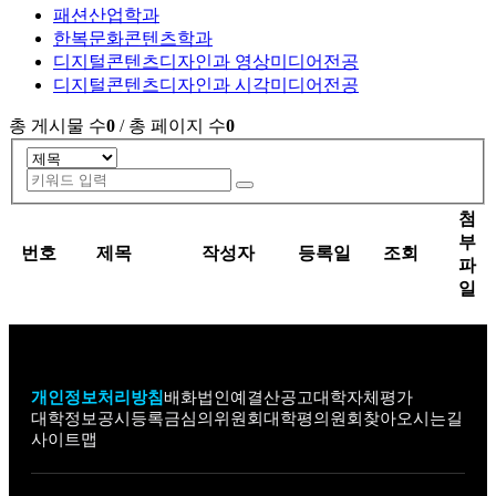
패션산업학과
한복문화콘텐츠학과
디지털콘텐츠디자인과 영상미디어전공
디지털콘텐츠디자인과 시각미디어전공
총 게시물 수
0
/ 총 페이지 수
0
게시글의 분야,제목으로 검색하세요.
검색 옵션
키워드 입력
검색
첨
부
번호
제목
작성자
등록일
조회
파
일
개인정보처리방침
배화법인
예결산공고
대학자체평가
대학정보공시
등록금심의위원회
대학평의원회
찾아오시는길
사이트맵