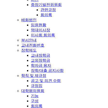
중장기발전위원회
관련규정
회의록
배화법인
임원현황
역대이사장
이사회 회의록
부서안내
교내전화번호
장학제도
교내장학금
교외장학금
학자금 융자
장학/대출 공지사항
학칙 및 제규정
공고 및 의견 수렴
규정집
대학평의원회
기능
구성
회의록