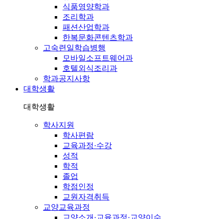
식품영양학과
조리학과
패션산업학과
한복문화콘텐츠학과
고숙련일학습병행
모바일소프트웨어과
호텔외식조리과
학과공지사항
대학생활
대학생활
학사지원
학사편람
교육과정·수강
성적
학적
졸업
학점인정
교원자격취득
교양교육과정
교양소개·교육과정·교양이수