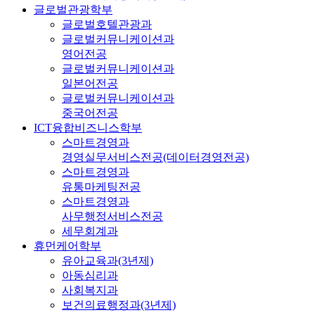
글로벌관광학부
글로벌호텔관광과
글로벌커뮤니케이션과
영어전공
글로벌커뮤니케이션과
일본어전공
글로벌커뮤니케이션과
중국어전공
ICT융합비즈니스학부
스마트경영과
경영실무서비스전공(데이터경영전공)
스마트경영과
유통마케팅전공
스마트경영과
사무행정서비스전공
세무회계과
휴먼케어학부
유아교육과(3년제)
아동심리과
사회복지과
보건의료행정과(3년제)