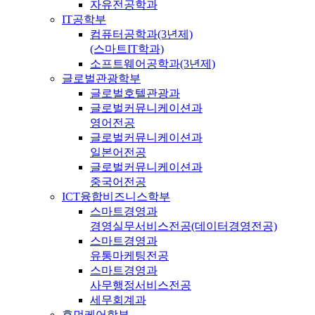
자유전공학과
IT공학부
컴퓨터공학과(3년제)
(스마트IT학과)
소프트웨어공학과(3년제)
글로벌관광학부
글로벌호텔관광과
글로벌커뮤니케이션과
영어전공
글로벌커뮤니케이션과
일본어전공
글로벌커뮤니케이션과
중국어전공
ICT융합비즈니스학부
스마트경영과
경영실무서비스전공(데이터경영전공)
스마트경영과
유통마케팅전공
스마트경영과
사무행정서비스전공
세무회계과
휴먼케어학부