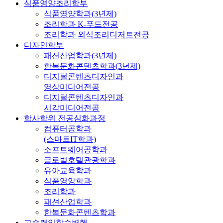
식품영양조리학부
식품영양학과(3년제)
조리학과 K-푸드전공
조리학과 외식조리디저트전공
디자인학부
패션산업학과(3년제)
한복문화콘텐츠학과(3년제)
디지털콘텐츠디자인과
영상미디어전공
디지털콘텐츠디자인과
시각미디어전공
학사학위 전공심화과정
컴퓨터공학과
(스마트IT학과)
소프트웨어공학과
글로벌호텔관광학과
유아교육학과
식품영양학과
조리학과
패션산업학과
한복문화콘텐츠학과
고숙련일학습병행