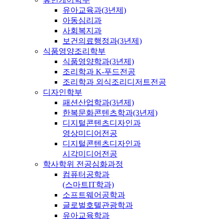
유아교육과(3년제)
아동심리과
사회복지과
보건의료행정과(3년제)
식품영양조리학부
식품영양학과(3년제)
조리학과 K-푸드전공
조리학과 외식조리디저트전공
디자인학부
패션산업학과(3년제)
한복문화콘텐츠학과(3년제)
디지털콘텐츠디자인과
영상미디어전공
디지털콘텐츠디자인과
시각미디어전공
학사학위 전공심화과정
컴퓨터공학과
(스마트IT학과)
소프트웨어공학과
글로벌호텔관광학과
유아교육학과