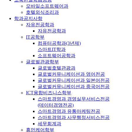
모바일소프트웨어과
호텔외식조리과
학과공지사항
자유전공학과
자유전공학과
IT공학부
컴퓨터공학과(3년제)
스마트IT학과
소프트웨어공학과
글로벌관광학부
글로벌호텔관광과
글로벌커뮤니케이션과 영어전공
글로벌커뮤니케이션과 일본어전공
글로벌커뮤니케이션과 중국어전공
ICT융합비즈니스학부
스마트경영과 경영실무서비스전공
(데이터경영전공)
스마트경영과 유통마케팅전공
스마트경영과 사무행정서비스전공
세무회계과
휴먼케어학부