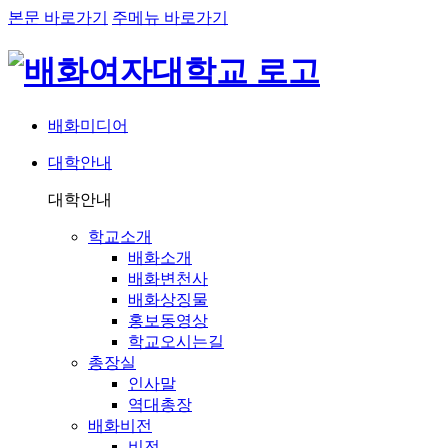
본문 바로가기
주메뉴 바로가기
배화미디어
대학안내
네비게이션
대학안내
학교소개
배화소개
배화변천사
배화상징물
홍보동영상
학교오시는길
총장실
인사말
역대총장
배화비전
비전