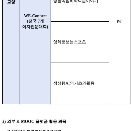
생활속심리와학습이야기
교양
WE-Connect
(
전국
7
개
P/F
여자전문대학
)
영화로보는스포츠
생성형
AI
의기초와활용
2)
외부
K-MOOC
플랫폼 활용 과목