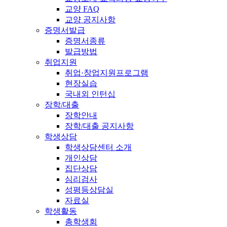
교양 FAQ
교양 공지사항
증명서발급
증명서종류
발급방법
취업지원
취업·창업지원프로그램
현장실습
국내외 인턴십
장학/대출
장학안내
장학/대출 공지사항
학생상담
학생상담센터 소개
개인상담
집단상담
심리검사
성평등상담실
자료실
학생활동
총학생회