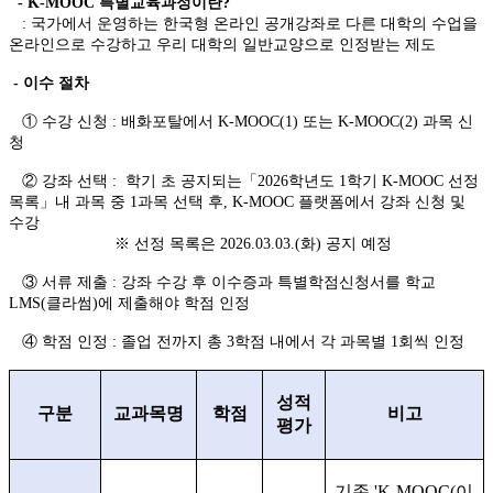
- K-MOOC
특별교육과정이란
?
:
국가에서 운영하는 한국형 온라인 공개강좌로 다른 대학의 수업을
온라인으로 수강하고 우리 대학의 일반교양으로 인정받는 제도
-
이수 절차
①
수강 신청
:
배화포탈에서
K-MOOC(1)
또는
K-MOOC(2)
과목 신
청
②
강좌 선택
:
학기 초 공지되는「2026학년도 1학기 K-MOOC 선정
목록」내 과목 중 1과목 선택 후, K-MOOC 플랫폼에서 강좌 신청 및
수강
※ 선정 목록은 2026.03.03.(화) 공지 예정
③
서류 제출
:
강좌 수강 후 이수증과 특별학점신청서를 학교
LMS(
클라썸
)
에 제출해야 학점 인정
④
학점 인정
:
졸업 전까지 총
3
학점 내에서 각 과목별
1
회씩 인정
성적
구분
교과목명
학점
비고
평가
기존
'K-MOOC(
이