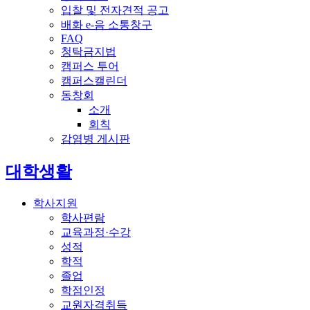
입찰 및 전자견적 공고
배화 e-음 소통창구
FAQ
청탁금지법
캠퍼스 투어
캠퍼스캘린더
동창회
소개
회칙
감염병 게시판
전체메뉴
대학생활
학사지원
학사편람
교육과정·수강
성적
학적
졸업
학점인정
교원자격취득