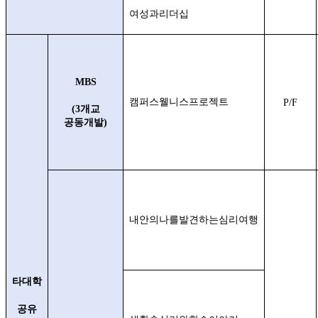
여성과리더십
MBS
캠퍼스웰니스프로젝트
P/F
(3
개교
공동개발
)
내안의나를발견하는심리여행
타대학
공유