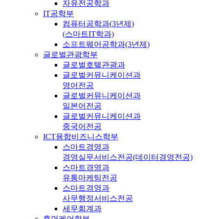
자유전공학과
IT공학부
컴퓨터공학과(3년제)
(스마트IT학과)
소프트웨어공학과(3년제)
글로벌관광학부
글로벌호텔관광과
글로벌커뮤니케이션과
영어전공
글로벌커뮤니케이션과
일본어전공
글로벌커뮤니케이션과
중국어전공
ICT융합비즈니스학부
스마트경영과
경영실무서비스전공(데이터경영전공)
스마트경영과
유통마케팅전공
스마트경영과
사무행정서비스전공
세무회계과
휴먼케어학부