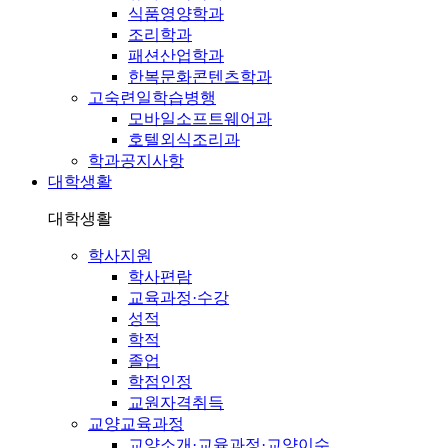
식품영양학과
조리학과
패션산업학과
한복문화콘텐츠학과
고숙련일학습병행
모바일소프트웨어과
호텔외식조리과
학과공지사항
대학생활
대학생활
학사지원
학사편람
교육과정·수강
성적
학적
졸업
학점인정
교원자격취득
교양교육과정
교양소개·교육과정·교양이수