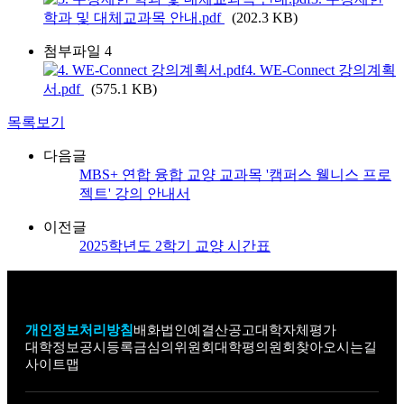
학과 및 대체교과목 안내.pdf
(202.3 KB)
첨부파일 4
4. WE-Connect 강의계획
서.pdf
(575.1 KB)
목록보기
다음글
MBS+ 연합 융합 교양 교과목 '캠퍼스 웰니스 프로
젝트' 강의 안내서
이전글
2025학년도 2학기 교양 시간표
개인정보처리방침
배화법인
예결산공고
대학자체평가
대학정보공시
등록금심의위원회
대학평의원회
찾아오시는길
사이트맵