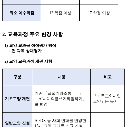
최소 이수학점
12
학점 이상
17
학점 이상
2.
교육과정 주요 변경 사항
1) 교양 교과목 성적평가 방식
- 전 과목 상대평가
2) 교양 교육과정 개편 사항
구분
내용
비고
기존
「
글쓰기와소통
」 →
「
기독교와시민
기초교양 개편
「
AI
시대의글쓰기와말하기
」
교양
」
은 유지
로 변경
AI·DX
등 사회 변화를 반영한
일반교양 신설
15
개 교양 교과목 신규 개설