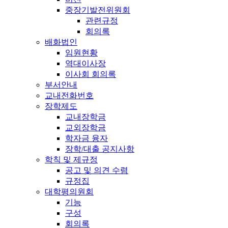
중장기발전위원회
관련규정
회의록
배화법인
임원현황
역대이사장
이사회 회의록
부서안내
교내전화번호
장학제도
교내장학금
교외장학금
학자금 융자
장학/대출 공지사항
학칙 및 제규정
공고 및 의견 수렴
규정집
대학평의원회
기능
구성
회의록