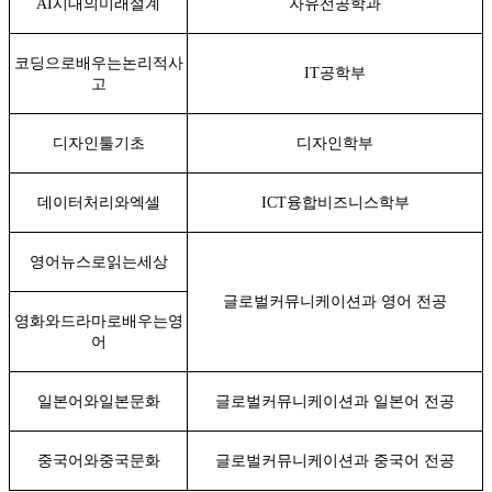
AI
시대의미래설계
자유전공학과
코딩으로배우는논리적사
IT
공학부
고
디자인툴기초
디자인학부
데이터처리와엑셀
ICT
융합비즈니스학부
영어뉴스로읽는세상
글로벌커뮤니케이션과 영어 전공
영화와드라마로배우는영
어
일본어와일본문화
글로벌커뮤니케이션과 일본어 전공
중국어와중국문화
글로벌커뮤니케이션과 중국어 전공